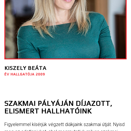
KISZELY BEÁTA
ÉV HALLGATÓJA 2009
SZAKMAI PÁLYÁJÁN DÍJAZOTT,
ELISMERT HALLHATÓINK
Figyelemmel kísérjük végzett diákjaink szakmai útját. Nyisd