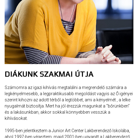
DIÁKUNK SZAKMAI ÚTJA
Számomra az igazi kihívás megtalálni a megrendelő számára a
legkényelmesebb, a legpraktikusabb megoldást vagyis az Ő igényei
szerint kihozni az adott térből a legtöbbet, ami a kényelmét , a lelke
nyugalmát biztosítja. Mert ha jól érezzük magunkat a “bőrünkben”
és a lakásunkban, akkor sokkal könnyebben vesszük a
kihívásokat.
1995-ben jelentkeztem a Junior Art Center Lakberendező Iskolába,
ahol 1997-ben végeztem, majd 2001-ben ugyanitt a Lakberendező