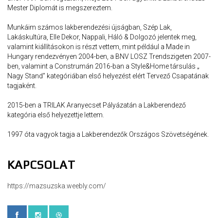
Mester Diplomát is megszereztem.
Munkáim számos lakberendezési újságban, Szép Lak,
Lakáskultúra, Elle Dekor, Nappali, Háló & Dolgozó jelentek meg,
valamint kiállításokon is részt vettem, mint például a Made in
Hungary rendezvényen 2004-ben, a BNV LOSZ Trendszigeten 2007-
ben, valamint a Construmán 2016-ban a Style&Home társulás „
Nagy Stand” kategóriában első helyezést elért Tervező Csapatának
tagjaként.
2015-ben a TRILAK Aranyecset Pályázatán a Lakberendező
kategória első helyezettje lettem.
1997 óta vagyok tagja a Lakberendezők Országos Szövetségének.
KAPCSOLAT
https://mazsuzska.weebly.com/