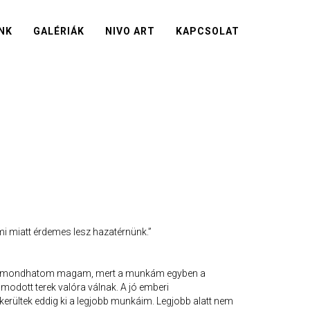
NK
GALÉRIÁK
NIVO ART
KAPCSOLAT
mi miatt érdemes lesz hazatérnünk.”
ek mondhatom magam, mert a munkám egyben a
modott terek valóra válnak. A jó emberi
kerültek eddig ki a legjobb munkáim. Legjobb alatt nem