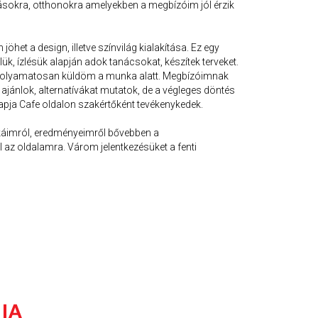
ásokra, otthonokra amelyekben a megbízóim jól érzik
het a design, illetve színvilág kialakítása. Ez egy
ük, ízlésük alapján adok tanácsokat, készítek terveket.
t folyamatosan küldöm a munka alatt. Megbízóimnak
ajánlok, alternatívákat mutatok, de a végleges döntés
apja Cafe oldalon szakértőként tevékenykedek.
nkáimról, eredményeimről bővebben a
az oldalamra. Várom jelentkezésüket a fenti
IA