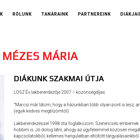
IK
RÓLUNK
TANÁRAINK
PARTNEREINK
DIÁKJAI
É MÉZES MÁRIA
DIÁKUNK SZAKMAI ÚTJA
LOSZ Év lakberendezője 2007 – közönségdíjas
“Marcsi már látom, hogy a házunkban több olyan pont is lesz, a
(egyik kedves megbízómtól)
Lakberendezéssel 1998 óta foglalkozom. Szerencsés embern
hobbim is. Jó dolog látni, ahogy az ügyfeleimmel közösen megál
kapcsolatokból, kellemes hangulatban eltöltött tárgyalásainkból 