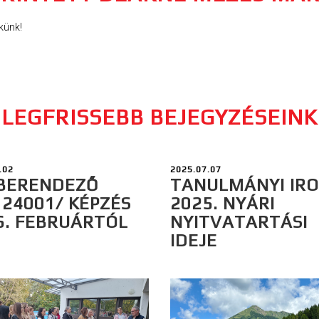
künk!
LEGFRISSEBB BEJEGYZÉSEINK
.02
2025.07.07
BERENDEZŐ
TANULMÁNYI IR
124001/ KÉPZÉS
2025. NYÁRI
6. FEBRUÁRTÓL
NYITVATARTÁSI
IDEJE