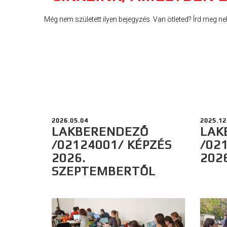
Még nem született ilyen bejegyzés. Van ötleted? Írd meg ne
2026.05.04
2025.12
LAKBERENDEZŐ
LAK
/02124001/ KÉPZÉS
/02
2026.
202
SZEPTEMBERTŐL