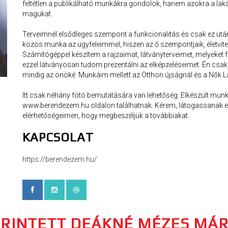
feltétlen a publikálható munkákra gondolok, hanem azokra a lak
magukat.
Terveimnél elsődleges szempont a funkcionalitás és csak ez után jö
közös munka az ügyfeleimmel, hiszen az ő szempontjaik, életvitel
Számítógéppel készítem a rajzaimat, látványterveimet, melyeke
ezzel látványosan tudom prezentálni az elképzeléseimet. Én csak 
mindig az önöké. Munkáim mellett az Otthon újságnál és a Nők L
Itt csak néhány fotó bemutatására van lehetőség. Elkészült mu
www.berendezem.hu oldalon találhatnak. Kérem, látogassanak el 
elérhetőségeimen, hogy megbeszéljük a továbbiakat.
KAPCSOLAT
https://berendezem.hu/
ÉRINTETT DEÁKNÉ MÉZES MÁR