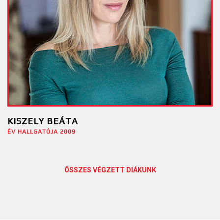
KISZELY BEÁTA
ÉV HALLGATÓJA 2009
ÖSSZES VÉGZETT DIÁKUNK