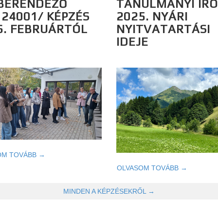
BERENDEZŐ
TANULMÁNYI IR
124001/ KÉPZÉS
2025. NYÁRI
6. FEBRUÁRTÓL
NYITVATARTÁSI
IDEJE
OM TOVÁBB →
OLVASOM TOVÁBB →
MINDEN A KÉPZÉSEKRŐL →