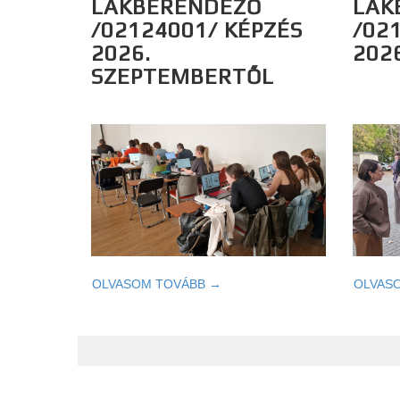
LAKBERENDEZŐ
LAK
/02124001/ KÉPZÉS
/02
2026.
202
SZEPTEMBERTŐL
OLVASOM TOVÁBB →
OLVAS