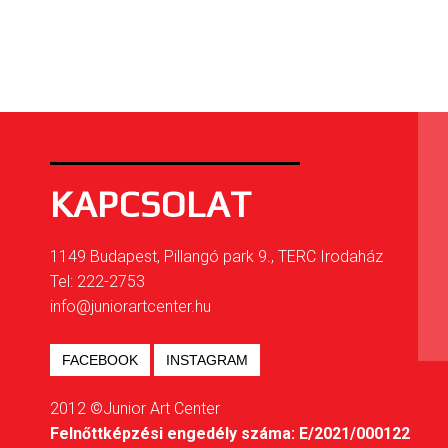
KAPCSOLAT
1149 Budapest, Pillangó park 9., TERC Irodaház
Tel: 222-2753
info@juniorartcenter.hu
FACEBOOK
INSTAGRAM
2012 ©Junior Art Center
Felnőttképzési engedély száma: E/2021/000122