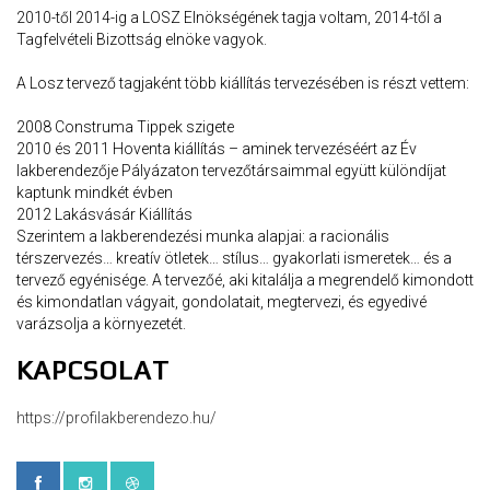
2010-től 2014-ig a LOSZ Elnökségének tagja voltam, 2014-től a
Tagfelvételi Bizottság elnöke vagyok.
A Losz tervező tagjaként több kiállítás tervezésében is részt vettem:
2008 Construma Tippek szigete
2010 és 2011 Hoventa kiállítás – aminek tervezéséért az Év
lakberendezője Pályázaton tervezőtársaimmal együtt különdíjat
kaptunk mindkét évben
2012 Lakásvásár Kiállítás
Szerintem a lakberendezési munka alapjai: a racionális
térszervezés… kreatív ötletek… stílus… gyakorlati ismeretek… és a
tervező egyénisége. A tervezőé, aki kitalálja a megrendelő kimondott
és kimondatlan vágyait, gondolatait, megtervezi, és egyedivé
varázsolja a környezetét.
KAPCSOLAT
https://profilakberendezo.hu/