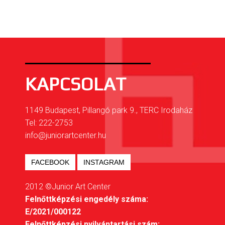
KAPCSOLAT
1149 Budapest, Pillangó park 9., TERC Irodaház
Tel: 222-2753
info@juniorartcenter.hu
FACEBOOK
INSTAGRAM
2012 ©Junior Art Center
Felnőttképzési engedély száma:
E/2021/000122
Felnőttképzési nyilvántartási szám: