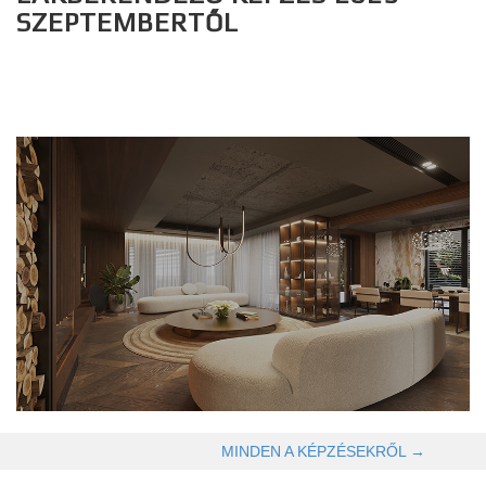
SZEPTEMBERTŐL
OLVASOM TOVÁBB →
MINDEN A KÉPZÉSEKRŐL →