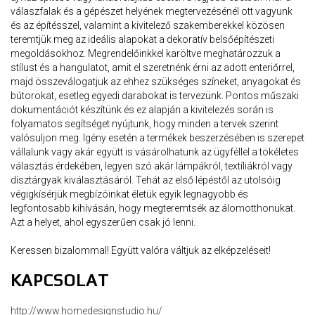
válaszfalak és a gépészet helyének megtervezésénél ott vagyunk
és az építésszel, valamint a kivitelező szakemberekkel közösen
teremtjük meg az ideális alapokat a dekoratív belsőépítészeti
megoldásokhoz. Megrendelőinkkel karöltve meghatározzuk a
stílust és a hangulatot, amit el szeretnénk érni az adott enteriőrrel,
majd összeválogatjuk az ehhez szükséges színeket, anyagokat és
bútorokat, esetleg egyedi darabokat is tervezünk. Pontos műszaki
dokumentációt készítünk és ez alapján a kivitelezés során is
folyamatos segítséget nyújtunk, hogy minden a tervek szerint
valósuljon meg. Igény esetén a termékek beszerzésében is szerepet
vállalunk vagy akár együtt is vásárolhatunk az ügyféllel a tökéletes
választás érdekében, legyen szó akár lámpákról, textíliákról vagy
dísztárgyak kiválasztásáról. Tehát az első lépéstől az utolsóig
végigkísérjük megbízóinkat életük egyik legnagyobb és
legfontosabb kihívásán, hogy megteremtsék az álomotthonukat.
Azt a helyet, ahol egyszerűen csak jó lenni.
Keressen bizalommal! Együtt valóra váltjuk az elképzeléseit!
KAPCSOLAT
http://www.homedesignstudio.hu/