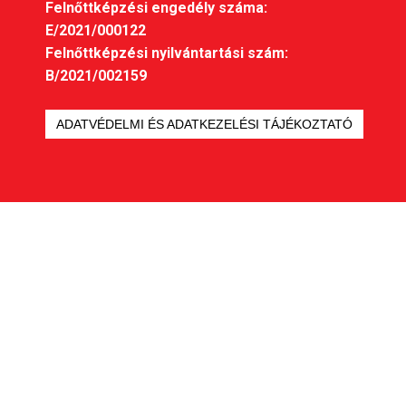
Felnőttképzési engedély száma:
E/2021/000122
Felnőttképzési nyilvántartási szám:
B/2021/002159
ADATVÉDELMI ÉS ADATKEZELÉSI TÁJÉKOZTATÓ