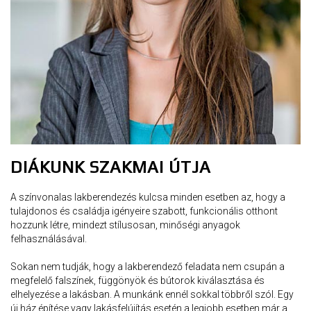
DIÁKUNK SZAKMAI ÚTJA
A színvonalas lakberendezés kulcsa minden esetben az, hogy a
tulajdonos és családja igényeire szabott, funkcionális otthont
hozzunk létre, mindezt stílusosan, minőségi anyagok
felhasználásával.
Sokan nem tudják, hogy a lakberendező feladata nem csupán a
megfelelő falszínek, függönyök és bútorok kiválasztása és
elhelyezése a lakásban. A munkánk ennél sokkal többről szól. Egy
új ház építése vagy lakásfelújítás esetén a legjobb esetben már a