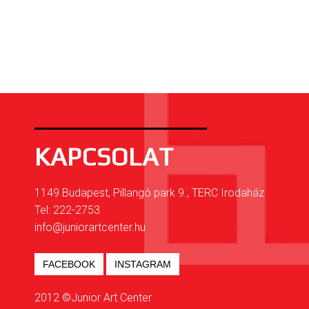
KAPCSOLAT
1149 Budapest, Pillangó park 9., TERC Irodaház
Tel: 222-2753
info@juniorartcenter.hu
FACEBOOK
INSTAGRAM
2012 ©Junior Art Center