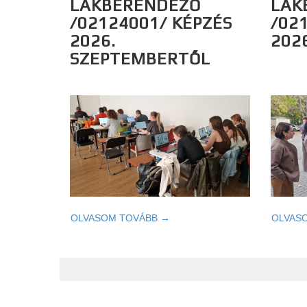
LAKBERENDEZŐ
LAK
/02124001/ KÉPZÉS
/02
2026.
202
SZEPTEMBERTŐL
OLVASOM TOVÁBB →
OLVAS