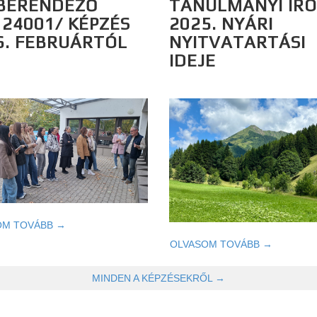
BERENDEZŐ
TANULMÁNYI IR
124001/ KÉPZÉS
2025. NYÁRI
6. FEBRUÁRTÓL
NYITVATARTÁSI
IDEJE
OM TOVÁBB →
OLVASOM TOVÁBB →
MINDEN A KÉPZÉSEKRŐL →