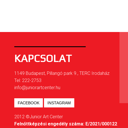
KAPCSOLAT
1149 Budapest, Pillangó park 9., TERC Irodaház
Tel: 222-2753
info@juniorartcenter.hu
FACEBOOK
INSTAGRAM
2012 ©Junior Art Center
Felnőttképzési engedély száma: E/2021/000122