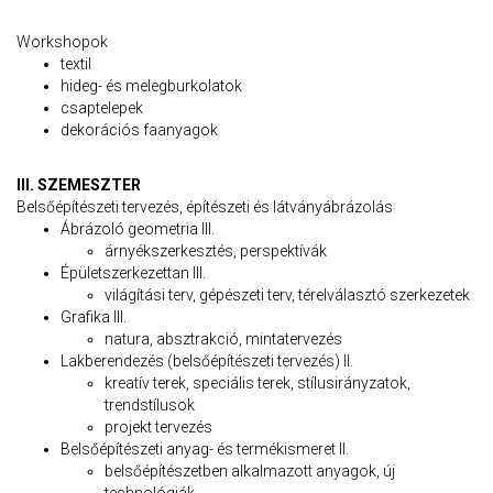
Workshopok
textil
hideg- és melegburkolatok
csaptelepek
dekorációs faanyagok
III. SZEMESZTER
Belsőépítészeti tervezés, építészeti és látványábrázolás
Ábrázoló geometria III.
árnyékszerkesztés, perspektívák
Épületszerkezettan III.
világítási terv, gépészeti terv, térelválasztó szerkezetek
Grafika III.
natura, absztrakció, mintatervezés
Lakberendezés (belsőépítészeti tervezés) II.
kreatív terek, speciális terek, stílusirányzatok,
trendstílusok
projekt tervezés
Belsőépítészeti anyag- és termékismeret II.
belsőépítészetben alkalmazott anyagok, új