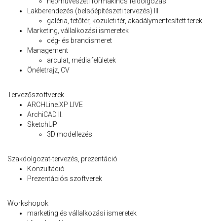
népművészeti formakincs feldolgozás
Lakberendezés (belsőépítészeti tervezés) III.
galéria, tetőtér, közületi tér, akadálymentesített terek
Marketing, vállalkozási ismeretek
cég- és brandismeret
Management
arculat, médiafelületek
Önéletrajz, CV
Tervezőszoftverek
ARCHLine.XP LIVE
ArchiCAD II.
SketchUP
3D modellezés
Szakdolgozat-tervezés, prezentáció
Konzultáció
Prezentációs szoftverek
Workshopok
marketing és vállalkozási ismeretek