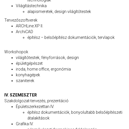
technológiák
Világítástechnika
alapismeretek, design világítótestek
Tervezőszoftverek
ARCHLine.XP II.
ArchiCAD
építész – belsőépítész dokumentációk, tervlapok
Workshopok
világítótestek, fényforrások, design
épületgépészet
iroda, home office, ergonómia
konyhagépek
szaniterek
IV. SZEMESZTER
Szakdolgozat-tervezés, prezentáció
Épületszerkezettan IV.
építész dokumentációk, bonyolultabb belsőépítészeti
átalakítások
Grafika IV.