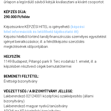
űrlapon a legördülő sávból kérjük kiválasztani a kívánt csoportot.
KÉPZÉS DÍJA:
290.000 Ft/félév
Képzésünkre KÉPZÉSI HITEL is igényelhető
(
képzési
hitel információk és letölthető tájékoztató itt
)
Képzési hitelből történő tandíj-finanszírozás személyes egyeztetést
igényel beiratkozáskor, ill. a felnőttképzési szerződés
megkötésének időpontjában.
HELYSZÍN:
1149 Budapest, Pillangó park 9. Terc irodaház 1. emelet, ill. a
képzésben résztvevő cégek bemutatótermei
BEMENETI FELTÉTEL:
Érettségi bizonyítvány
VÉGZETTSÉG / A BIZONYÍTVÁNY JELLEGE:
Lakberendező 02124001 középfokú szakképesítés (állami
bizonyítvány)
Lakberendező magyar nyelvű tanúsítvány