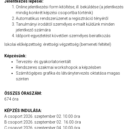
Jelentkezés lépései:
Online jelentkezési form kitöltése, ill. beküldése (a jelentkezés
mindig konkrét képzési csoportba történik)
Automatikus rendszerüzenet a regisztráció tényéről
Tanulmányi irodától személyes e-mailt küldünk minden
jelentkező számára
Időpont-egyeztetést követően személyes beiratkozás
Iskolai előképzettség: érettségi végzettség (bemeneti feltétel)
Képzésünk:
Tervezés- és gyakorlatorientált
Rendszeres szakmai workshopok a képzésben
Számítógépes grafika és látványtervezés oktatása magas
szinten
ÖSSZES ÓRASZÁM:
674 óra
KÉPZÉS INDULÁSA:
A csoport 2026. szeptember 02. 10.00 óra
B csoport 2026. szeptember 02. 16.00 óra
C csoport 2026. szeptember 04. 10.00 óra