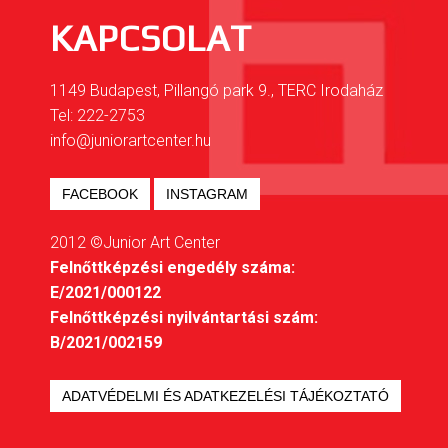
KAPCSOLAT
1149 Budapest, Pillangó park 9., TERC Irodaház
Tel: 222-2753
info@juniorartcenter.hu
FACEBOOK
INSTAGRAM
2012 ©Junior Art Center
Felnőttképzési engedély száma:
E/2021/000122
Felnőttképzési nyilvántartási szám:
B/2021/002159
ADATVÉDELMI ÉS ADATKEZELÉSI TÁJÉKOZTATÓ