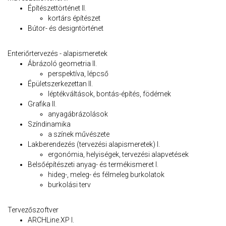
Építészettörténet II.
kortárs építészet
Bútor- és designtörténet
Enteriőrtervezés - alapismeretek
Ábrázoló geometria II.
perspektíva, lépcső
Épületszerkezettan II.
léptékváltások, bontás-építés, födémek
Grafika II.
anyagábrázolások
Színdinamika
a színek művészete
Lakberendezés (tervezési alapismeretek) I.
ergonómia, helyiségek, tervezési alapvetések
Belsőépítészeti anyag- és termékismeret I.
hideg-, meleg- és félmeleg burkolatok
burkolási terv
Tervezőszoftver
ARCHLine.XP I.