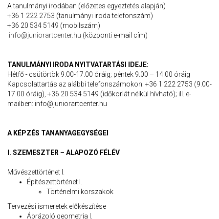
A tanulmányi irodában (előzetes egyeztetés alapján)
+36 1 222 2753 (tanulmányi iroda telefonszám)
+36 20 534 5149 (mobilszám)
info@juniorartcenter.hu
(központi e-mail cím)
TANULMÁNYI IRODA NYITVATARTÁSI IDEJE:
Hétfő - csütörtök 9.00-17.00 óráig; péntek 9.00 – 14.00 óráig
Kapcsolattartás az alábbi telefonszámokon: +36 1 222 2753 (9.00-
17.00 óráig), +36 20 534 5149 (időkorlát nélkül hívható); ill. e-
mailben: info@juniorartcenter.hu
A KÉPZÉS TANANYAGEGYSÉGEI
I. SZEMESZTER – ALAPOZÓ FÉLÉV
Művészettörténet I.
Építészettörténet I.
Történelmi korszakok
Tervezési ismeretek előkészítése
Ábrázoló geometria I.