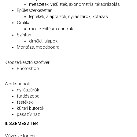
metszetek, vetületek, axonometria, térábrázolás
Épületszerkezettan I.
léptékek, alaprajzok, nyílászárók, kótázás
Grafika I.
megjelenítési technikák
Színtan
elméleti alapok
Montázs, moodboard
Képszerkesztő szoftver
Photoshop
Workshopok
nyílászárók
fürdőszoba
festékek
kültéri bútorok
passzív ház
II. SZEMESZTER
Művészettörténet II.