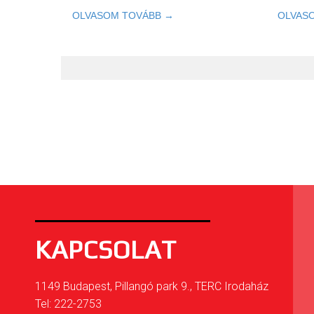
OLVASOM TOVÁBB →
OLVAS
KAPCSOLAT
1149 Budapest, Pillangó park 9., TERC Irodaház
Tel: 222-2753