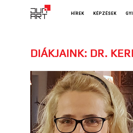
HÍREK
KÉPZÉSEK
GY
DIÁKJAINK: DR. KE