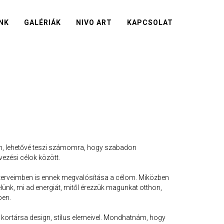
NK
GALÉRIÁK
NIVO ART
KAPCSOLAT
om, lehetővé teszi számomra, hogy szabadon
ezési célok között.
rt terveimben is ennek megvalósítása a célom. Miközben
lünk, mi ad energiát, mitől érezzük magunkat otthon,
ben.
a kortársa design, stílus elemeivel. Mondhatnám, hogy