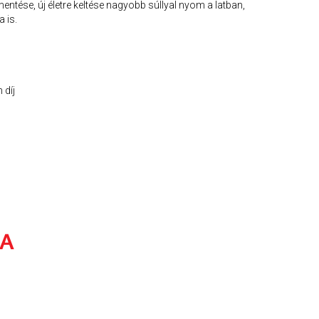
ntése, új életre keltése nagyobb súllyal nyom a latban,
 is.
 díj
EA