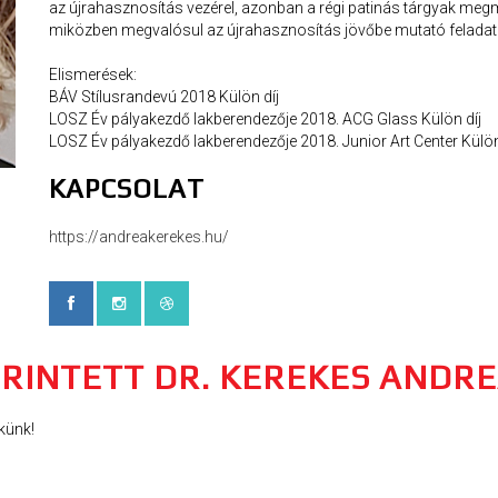
az újrahasznosítás vezérel, azonban a régi patinás tárgyak megme
miközben megvalósul az újrahasznosítás jövőbe mutató feladata
Elismerések:
BÁV Stílusrandevú 2018 Külön díj
LOSZ Év pályakezdő lakberendezője 2018. ACG Glass Külön díj
LOSZ Év pályakezdő lakberendezője 2018. Junior Art Center Külön
KAPCSOLAT
https://andreakerekes.hu/
ÉRINTETT DR. KEREKES ANDR
künk!