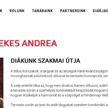
IK
RÓLUNK
TANÁRAINK
PARTNEREINK
DIÁKJAI
REKES ANDREA
DIÁKUNK SZAKMAI ÚTJA
A stílus korszakok, a tárgyak és az anyagok iránti kíváncsiság
mozoghassak a különböző stílusok és tervezési koncepciók, terv
A szép enteriőr titka az, hogy nem divatos, hanem stílusos, ezé
a tervezés során a személyes történetekből kirajzolódik hogyan é
hogyan érzékeljük a harmóniát és a szépséget a mindennapi élet
Tervezés során az ipari és antik tárgyakat szeretem kombinálni 