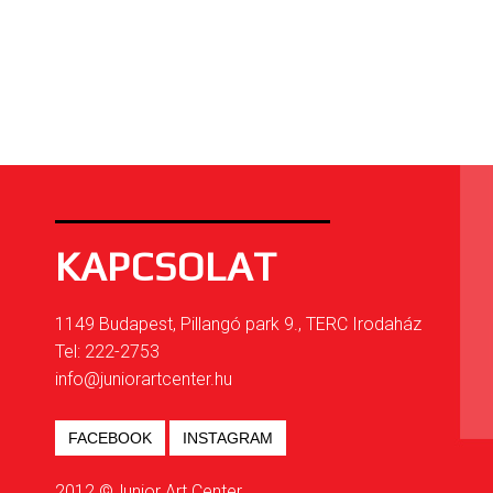
KAPCSOLAT
1149 Budapest, Pillangó park 9., TERC Irodaház
Tel: 222-2753
info@juniorartcenter.hu
FACEBOOK
INSTAGRAM
2012 ©Junior Art Center