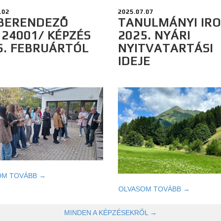
.02
2025.07.07
BERENDEZŐ
TANULMÁNYI IR
124001/ KÉPZÉS
2025. NYÁRI
6. FEBRUÁRTÓL
NYITVATARTÁSI
IDEJE
OM TOVÁBB →
OLVASOM TOVÁBB →
MINDEN A KÉPZÉSEKRŐL →