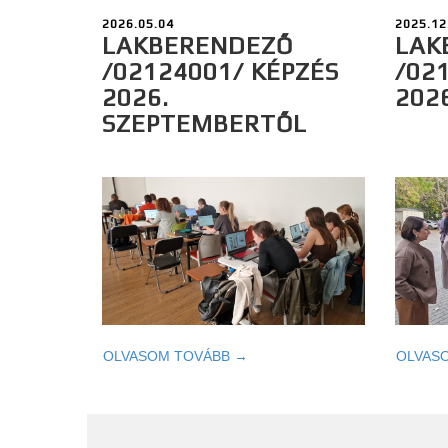
2026.05.04
2025.12
LAKBERENDEZŐ
LAK
/02124001/ KÉPZÉS
/02
2026.
202
SZEPTEMBERTŐL
OLVASOM TOVÁBB →
OLVAS