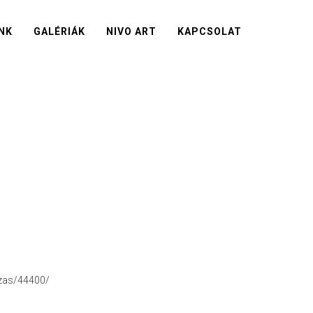
NK
GALÉRIÁK
NIVO ART
KAPCSOLAT
azas/44400/