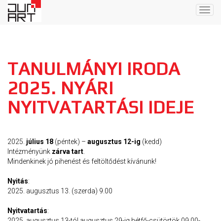
Togg
navig
TANULMÁNYI IRODA
2025. NYÁRI
NYITVATARTÁSI IDEJE
2025.
július 18
(péntek) –
augusztus 12-ig
(kedd)
Intézményünk
zárva tart
.
Mindenkinek jó pihenést és feltöltődést kívánunk!
Nyitás
:
2025. augusztus 13. (szerda) 9.00
Nyitvatartás
:
2025. augusztus 13-tól augusztus 29-ig hétfő-csütörtök 09.00-