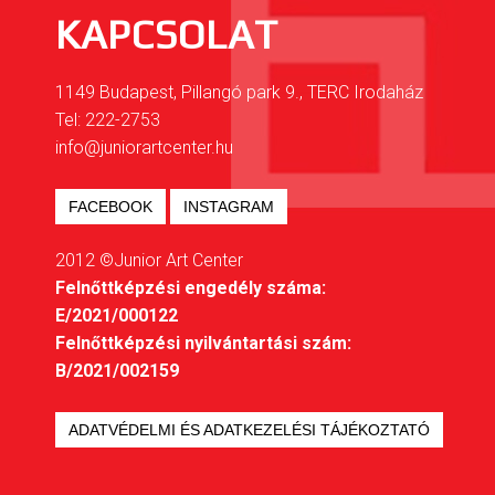
KAPCSOLAT
1149 Budapest, Pillangó park 9., TERC Irodaház
Tel: 222-2753
info@juniorartcenter.hu
FACEBOOK
INSTAGRAM
2012 ©Junior Art Center
Felnőttképzési engedély száma:
E/2021/000122
Felnőttképzési nyilvántartási szám:
B/2021/002159
ADATVÉDELMI ÉS ADATKEZELÉSI TÁJÉKOZTATÓ