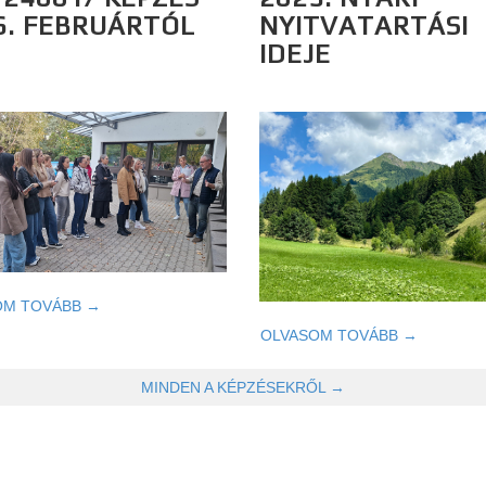
6. FEBRUÁRTÓL
NYITVATARTÁSI
IDEJE
OM TOVÁBB →
OLVASOM TOVÁBB →
MINDEN A KÉPZÉSEKRŐL →