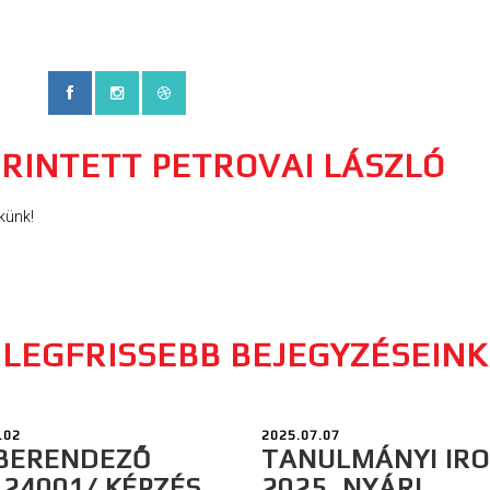
ÉRINTETT PETROVAI LÁSZLÓ
künk!
LEGFRISSEBB BEJEGYZÉSEINK
.02
2025.07.07
BERENDEZŐ
TANULMÁNYI IR
124001/ KÉPZÉS
2025. NYÁRI