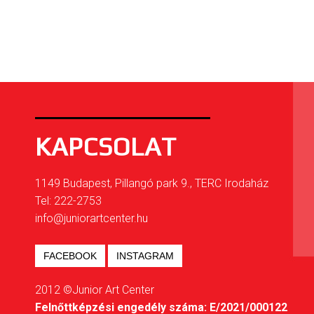
KAPCSOLAT
1149 Budapest, Pillangó park 9., TERC Irodaház
Tel: 222-2753
info@juniorartcenter.hu
FACEBOOK
INSTAGRAM
2012 ©Junior Art Center
Felnőttképzési engedély száma: E/2021/000122