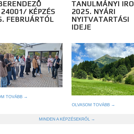
BERENDEZŐ
TANULMÁNYI IR
124001/ KÉPZÉS
2025. NYÁRI
6. FEBRUÁRTÓL
NYITVATARTÁSI
IDEJE
OM TOVÁBB →
OLVASOM TOVÁBB →
MINDEN A KÉPZÉSEKRŐL →