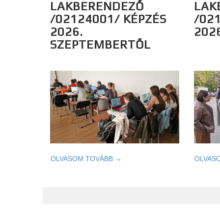
LAKBERENDEZŐ
LAK
/02124001/ KÉPZÉS
/02
2026.
202
SZEPTEMBERTŐL
OLVASOM TOVÁBB →
OLVAS