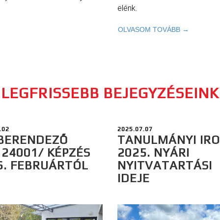
elénk.
OLVASOM TOVÁBB →
LEGFRISSEBB BEJEGYZÉSEINK
.02
2025.07.07
BERENDEZŐ
TANULMÁNYI IR
124001/ KÉPZÉS
2025. NYÁRI
6. FEBRUÁRTÓL
NYITVATARTÁSI
IDEJE