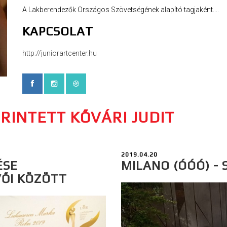
A Lakberendezők Országos Szövetségének alapító tagjaként....
KAPCSOLAT
http://juniorartcenter.hu
RINTETT KŐVÁRI JUDIT
2019.04.20
ÉSE
MILANO (ÓÓÓ) - 
VŐI KÖZÖTT