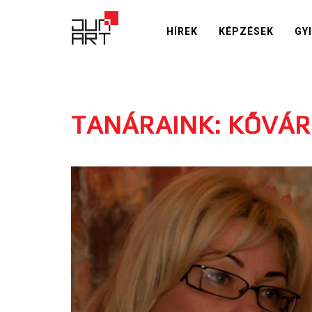
HÍREK
KÉPZÉSEK
GY
TANÁRAINK: KŐVÁRI