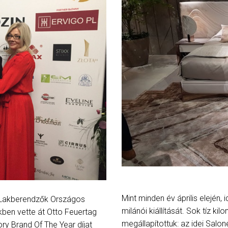
Mint minden év április elején,
 a Lakberendzők Országos
milánói kiállítását. Sok tíz k
ben vette át Otto Feuertag
megállapítottuk: az idei Salon
ry Brand Of The Year díjat