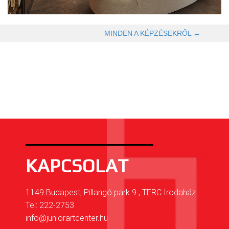
OLVASOM TOVÁBB →
MINDEN A KÉPZÉSEKRŐL →
KAPCSOLAT
1149 Budapest, Pillangó park 9., TERC Irodaház
Tel: 222-2753
info@juniorartcenter.hu