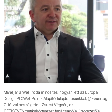
Mivel jár a Well Iroda minősítés, hogyan lett az Europa
Design PLCWell Point? Alapító tulajdonosunkkal, @Feuertag
Ottó-val beszélgetett Zsuzsi Végvári, az
OFFISEVENmunkakörnyezet tanácsadója, ügyvezetője.