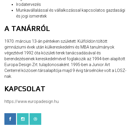
Irodatervezés
Munkavállalással és vállalkozással kapcsolatos gazdasági
és jogi ismeretek
A TANÁRRÓL
1970. március 13-án pénteken született. Külföldön töltött
gimnáziumi évek után külkereskedelmi és MBA tanulmányok
végeztével 1992 óta közületi terek tanácsadásával és
berendezéseinek kereskedelmével foglakozik az 1994-ben alapított
Europa Design Zrt. tulajdonosaként. 1995-ben a Junior Art
Centerrel közösen társalapítója majd 9 évig társelnöke volt a LOSZ-
nak.
KAPCSOLAT
https://www.europadesign.hu