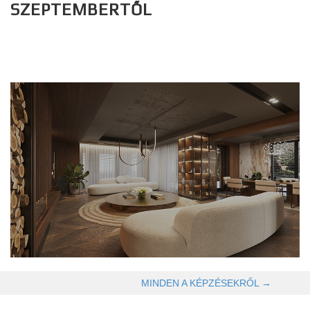
SZEPTEMBERTŐL
OLVASOM TOVÁBB →
MINDEN A KÉPZÉSEKRŐL →