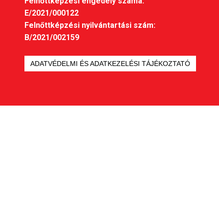
Felnőttképzési engedély száma:
E/2021/000122
Felnőttképzési nyilvántartási szám:
B/2021/002159
ADATVÉDELMI ÉS ADATKEZELÉSI TÁJÉKOZTATÓ