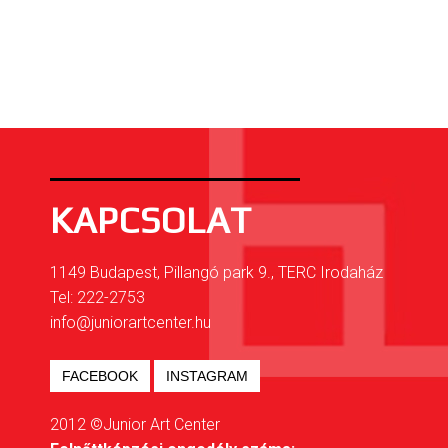
KAPCSOLAT
1149 Budapest, Pillangó park 9., TERC Irodaház
Tel: 222-2753
info@juniorartcenter.hu
FACEBOOK
INSTAGRAM
2012 ©Junior Art Center