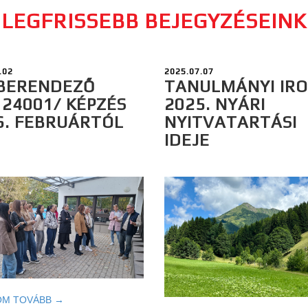
LEGFRISSEBB BEJEGYZÉSEINK
.02
2025.07.07
BERENDEZŐ
TANULMÁNYI IR
124001/ KÉPZÉS
2025. NYÁRI
6. FEBRUÁRTÓL
NYITVATARTÁSI
IDEJE
OM TOVÁBB →