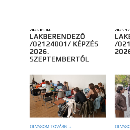
2026.05.04
2025.12
LAKBERENDEZŐ
LAK
/02124001/ KÉPZÉS
/02
2026.
202
SZEPTEMBERTŐL
OLVASOM TOVÁBB →
OLVAS