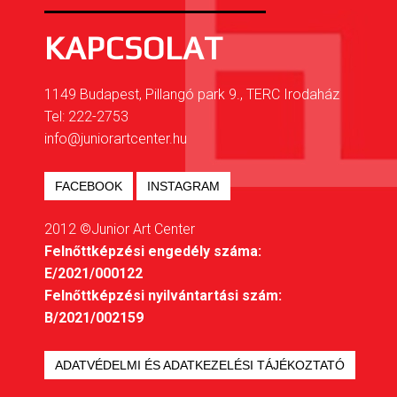
KAPCSOLAT
1149 Budapest, Pillangó park 9., TERC Irodaház
Tel: 222-2753
info@juniorartcenter.hu
FACEBOOK
INSTAGRAM
2012 ©Junior Art Center
Felnőttképzési engedély száma:
E/2021/000122
Felnőttképzési nyilvántartási szám:
B/2021/002159
ADATVÉDELMI ÉS ADATKEZELÉSI TÁJÉKOZTATÓ