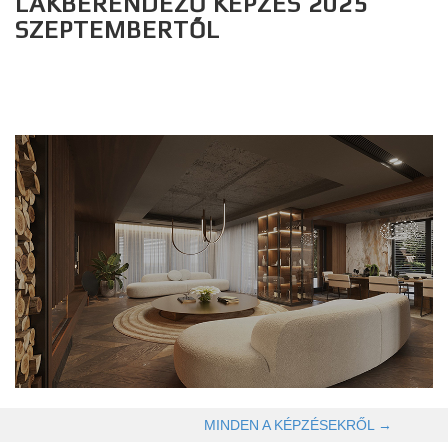
LAKBERENDEZŐ KÉPZÉS 2025
SZEPTEMBERTŐL
OLVASOM TOVÁBB →
MINDEN A KÉPZÉSEKRŐL →