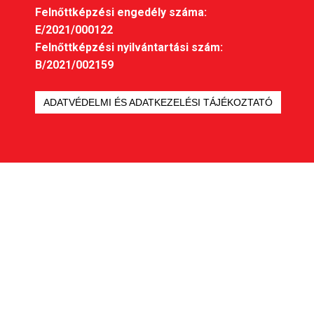
Felnőttképzési engedély száma:
E/2021/000122
Felnőttképzési nyilvántartási szám:
B/2021/002159
ADATVÉDELMI ÉS ADATKEZELÉSI TÁJÉKOZTATÓ