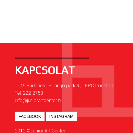
KAPCSOLAT
1149 Budapest, Pillangó park 9., TERC Irodaház
Tel: 222-2753
info@juniorartcenter.hu
FACEBOOK
INSTAGRAM
2012 ©Junior Art Center