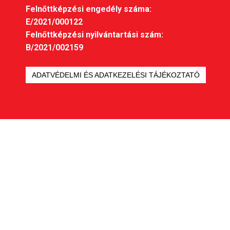
Felnőttképzési engedély száma:
E/2021/000122
Felnőttképzési nyilvántartási szám:
B/2021/002159
ADATVÉDELMI ÉS ADATKEZELÉSI TÁJÉKOZTATÓ