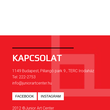
KAPCSOLAT
1149 Budapest, Pillangó park 9., TERC Irodaház
Tel: 222-2753
info@juniorartcenter.hu
FACEBOOK
INSTAGRAM
2012 ©Junior Art Center