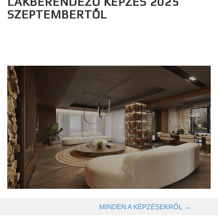
LAKBERENDEZŐ KÉPZÉS 2025
SZEPTEMBERTŐL
OLVASOM TOVÁBB →
MINDEN A KÉPZÉSEKRŐL →