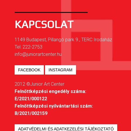
KAPCSOLAT
1149 Budapest, Pillangó park 9., TERC Irodaház
Tel: 222-2753
info@juniorartcenter.hu
FACEBOOK
INSTAGRAM
2012 ©Junior Art Center
Felnőttképzési engedély száma:
E/2021/000122
Felnőttképzési nyilvántartási szám:
B/2021/002159
ADATVÉDELMI ÉS ADATKEZELÉSI TÁJÉKOZTATÓ