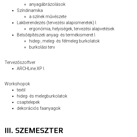
anyagábrázolások
Színdinamika
a színek művészete
Lakberendezés (tervezési alapismeretek) I.
ergonómia, helyiségek, tervezési alapvetések
Belsőépítészeti anyag- és termékismeret I.
hideg-, meleg- és félmeleg burkolatok
burkolási terv
Tervezőszoftver
ARCHLine.XP I.
Workshopok
textil
hideg- és melegburkolatok
csaptelepek
dekorációs faanyagok
III. SZEMESZTER