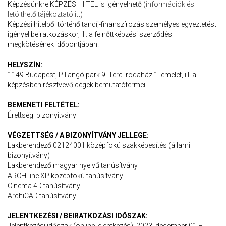
Képzésünkre KÉPZÉSI HITEL is igényelhető (
információk és
letölthető tájékoztató itt
)
Képzési hitelből történő tandíj-finanszírozás személyes egyeztetést
igényel beiratkozáskor, ill. a felnőttképzési szerződés
megkötésének időpontjában.
HELYSZÍN:
1149 Budapest, Pillangó park 9. Terc irodaház 1. emelet, ill. a
képzésben résztvevő cégek bemutatótermei
BEMENETI FELTÉTEL:
Érettségi bizonyítvány
VÉGZETTSÉG / A BIZONYÍTVÁNY JELLEGE:
Lakberendező 02124001 középfokú szakképesítés (állami
bizonyítvány)
Lakberendező magyar nyelvű tanúsítvány
ARCHLine.XP középfokú tanúsítvány
Cinema 4D tanúsítvány
ArchiCAD tanúsítvány
JELENTKEZÉSI / BEIRATKOZÁSI IDŐSZAK: