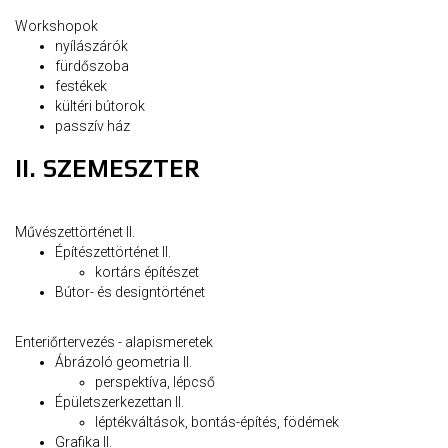
Workshopok
nyílászárók
fürdőszoba
festékek
kültéri bútorok
passzív ház
II. SZEMESZTER
Művészettörténet II.
Építészettörténet II.
kortárs építészet
Bútor- és designtörténet
Enteriőrtervezés - alapismeretek
Ábrázoló geometria II.
perspektíva, lépcső
Épületszerkezettan II.
léptékváltások, bontás-építés, födémek
Grafika II.