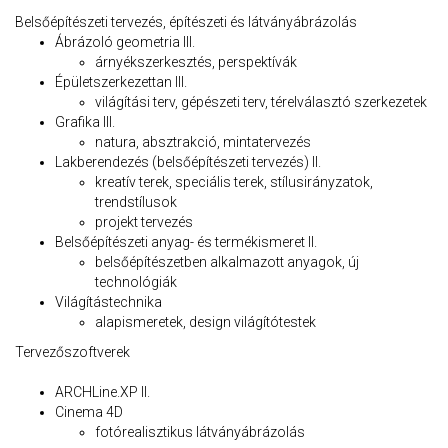
Belsőépítészeti tervezés, építészeti és látványábrázolás
Ábrázoló geometria III.
árnyékszerkesztés, perspektívák
Épületszerkezettan III.
világítási terv, gépészeti terv, térelválasztó szerkezetek
Grafika III.
natura, absztrakció, mintatervezés
Lakberendezés (belsőépítészeti tervezés) II.
kreatív terek, speciális terek, stílusirányzatok,
trendstílusok
projekt tervezés
Belsőépítészeti anyag- és termékismeret II.
belsőépítészetben alkalmazott anyagok, új
technológiák
Világítástechnika
alapismeretek, design világítótestek
Tervezőszoftverek
ARCHLine.XP II.
Cinema 4D
fotórealisztikus látványábrázolás