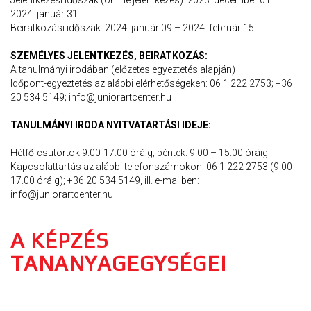
Jelentkezési időszak (online jelentkezés): 2023. december 01 –
2024. január 31.
Beiratkozási időszak: 2024. január 09 – 2024. február 15.
SZEMÉLYES JELENTKEZÉS, BEIRATKOZÁS:
A tanulmányi irodában (előzetes egyeztetés alapján)
Időpont-egyeztetés az alábbi elérhetőségeken: 06 1 222 2753; +36
20 534 5149; info@juniorartcenter.hu
TANULMÁNYI IRODA NYITVATARTÁSI IDEJE:
Hétfő-csütörtök 9.00-17.00 óráig; péntek: 9.00 – 15.00 óráig
Kapcsolattartás az alábbi telefonszámokon: 06 1 222 2753 (9.00-
17.00 óráig); +36 20 534 5149, ill. e-mailben:
info@juniorartcenter.hu
A KÉPZÉS
TANANYAGEGYSÉGEI