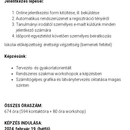
Jelentkezés lépései:
Online jelentkezési form kitöltése, ill. beküldése
Automatikus rendszerüzenet a regisztráció tényéről
Tanulmányi irodától személyes e-mailt küldünk minden
jelentkező számára
Időpont-egyeztetést követően személyes beiratkozás
Iskolai előképzettség: érettségi végzettség (bemeneti feltétel)
Képzésünk:
Tervezés- és gyakorlatorientált
Rendszeres szakmai workshopok a képzésben
Számítógépes grafika és látványtervezés oktatása magas
szinten
ÖSSZES ÓRASZÁM:
674 óra (594 kontaktóra + 80 óra workshop)
KÉPZÉS INDULÁSA:
2024. február 19. (hétfő)