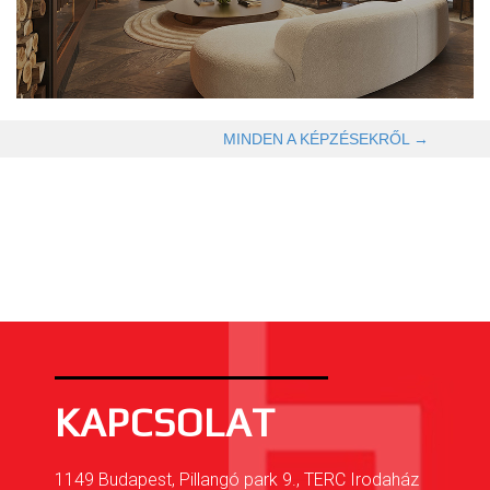
OLVASOM TOVÁBB →
MINDEN A KÉPZÉSEKRŐL →
KAPCSOLAT
1149 Budapest, Pillangó park 9., TERC Irodaház