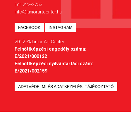
Tel: 222-2753
info@juniorartcenter.hu
FACEBOOK
INSTAGRAM
2012 ©Junior Art Center
Felnőttképzési engedély száma:
E/2021/000122
Felnőttképzési nyilvántartási szám:
B/2021/002159
ADATVÉDELMI ÉS ADATKEZELÉSI TÁJÉKOZTATÓ