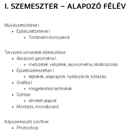
I. SZEMESZTER – ALAPOZÓ FÉLÉV
Művészettörténet I.
Építészettörténet I.
Történelmi korszakok
Tervezési ismeretek előkészítése
Ábrázoló geometria I.
metszetek, vetületek, axonometria, térábrázolás
Épületszerkezettan I.
léptékek, alaprajzok, nyílászárók, kótázás
Grafika I.
megjelenítési technikák
Színtan
elméleti alapok
Montázs, moodboard
Képszerkesztő szoftver
Photoshop