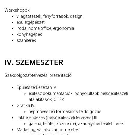
Workshopok
világítótestek, fényforrások, design
épületgépészet
iroda, home office, ergonómia
konyhagépek
szaniterek
IV. SZEMESZTER
Szakdolgozat-tervezés, prezentáció
Épületszerkezettan IV.
építész dokumentációk, bonyolultabb belsőépítészeti
átalakítások, OTÉK
Grafika IV.
népművészeti formakincs feldolgozás
Lakberendezés (belsőépítészeti tervezés) III.
galéria, tetőtér, közületi tér, akadálymentesített terek
Marketing, vállalkozási ismeretek