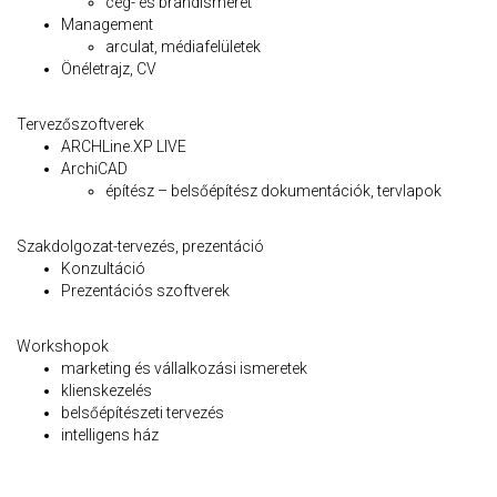
cég- és brandismeret
Management
arculat, médiafelületek
Önéletrajz, CV
Tervezőszoftverek
ARCHLine.XP LIVE
ArchiCAD
építész – belsőépítész dokumentációk, tervlapok
Szakdolgozat-tervezés, prezentáció
Konzultáció
Prezentációs szoftverek
Workshopok
marketing és vállalkozási ismeretek
klienskezelés
belsőépítészeti tervezés
intelligens ház