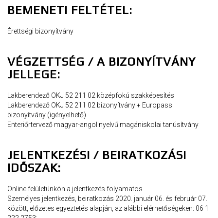
BEMENETI FELTÉTEL:
Érettségi bizonyítvány
VÉGZETTSÉG / A BIZONYÍTVÁNY
JELLEGE:
Lakberendező OKJ 52 211 02 középfokú szakképesítés
Lakberendező OKJ 52 211 02 bizonyítvány + Europass
bizonyítvány (igényelhető)
Enteriőrtervező magyar-angol nyelvű magániskolai tanúsítvány
JELENTKEZÉSI / BEIRATKOZÁSI
IDŐSZAK:
Online felületünkön a jelentkezés folyamatos.
Személyes jelentkezés, beiratkozás 2020. január 06. és február 07.
között, előzetes egyeztetés alapján, az alábbi elérhetőségeken: 06 1
222 2753;