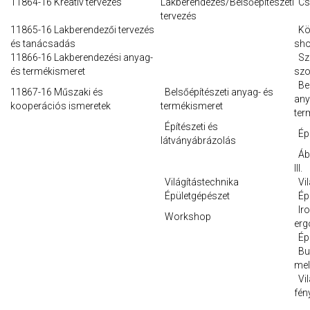
11864-16 Kreatív tervezés
Lakberendezés/Belsőépítészeti
Csa
tervezés
11865-16 Lakberendezői tervezés
Köz
és tanácsadás
sho
11866-16 Lakberendezési anyag-
Szá
és termékismeret
szo
Bel
11867-16 Műszaki és
Belsőépítészeti anyag- és
any
kooperációs ismeretek
termékismeret
ter
Építészeti és
Épü
látványábrázolás
Ábr
III.
Világítástechnika
Vil
Épületgépészet
Épü
Iro
Workshop
er
Épü
Bur
mel
Vil
fén