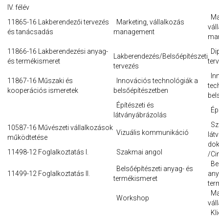
IV. félév
Mar
11865-16 Lakberendezői tervezés
Marketing, vállalkozás
vál
és tanácsadás
management
ma
11866-16 Lakberendezési anyag-
Di
Lakberendezés/Belsőépítészeti
és termékismeret
ter
tervezés
In
11867-16 Műszaki és
Innovációs technológiák a
tec
kooperációs ismeretek
belsőépítészetben
bel
Építészeti és
Épü
látványábrázolás
Sz
10587-16 Művészeti vállalkozások
Vizuális kommunikáció
lát
működtetése
dok
11498-12 Foglalkoztatás I.
Szakmai angol
/Ci
Bel
Belsőépítészeti anyag- és
11499-12 Foglalkoztatás II.
any
termékismeret
ter
Mar
Workshop
vál
Kli