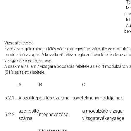
Tex
Me
ene
Int
Aud
ber
Vizsgafeltételek:
Évközi vizsgák: minden félév végén tanegységet záró, illetve modulré
modulzáró vizsgák. A következő félév megkezdésének feltétele az adot
vizsgák sikeres teljesítése.
A szakmai /állami/ vizsgára bocsátás feltétele az előírt modulzáró 
(51% és feletti) letétele.
A
B
C
5.2.1.
A szakképesítés szakmai követelménymoduljainak
azonosító
a modulzáró vizsga
5.2.2.
megnevezése
száma
vizsgatevékenysége