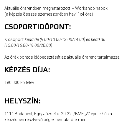
Aktuális órarendben meghatározott
+ Workshop napok
(a képzés összes szemeszterében havi 1x4 óra)
CSOPORTIDŐPONT:
K csoport:
kedd de (9.00/10.00-13.00/14.00) és kedd du
(15.00/16.00-19.00/20.00)
Az órák pontos időbeosztását az aktuális órarend tartalmazza
KÉPZÉS DÍJA:
180.000 Ft/félév
HELYSZÍN:
1111 Budapest, Egry József u. 20-22. /BME „A” épület/ és a
képzésben résztvevő cégek bemutatótermei