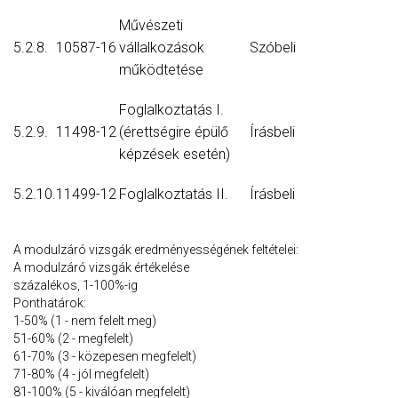
Művészeti
5.2.8.
10587-16
vállalkozások
Szóbeli
működtetése
Foglalkoztatás I.
5.2.9.
11498-12
(érettségire épülő
Írásbeli
képzések esetén)
5.2.10.
11499-12
Foglalkoztatás II.
Írásbeli
A modulzáró vizsgák eredményességének feltételei:
A modulzáró vizsgák értékelése
százalékos, 1-100%-ig
Ponthatárok:
1-50% (1 - nem felelt meg)
51-60% (2 - megfelelt)
61-70% (3 - közepesen megfelelt)
71-80% (4 - jól megfelelt)
81-100% (5 - kiválóan megfelelt)