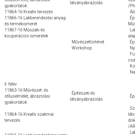
látványábrázolás
gyakorlatok
/Ph
11864-16 Kreatív tervezés
Ábr
11866-16 Lakberendezési anyag-
Épü
és termékismeret
Műs
11867-16 Műszaki és
Lak
kooperációs ismeretek
ala
Művészettörténet
Épí
Workshop
Nyí
Fü
csa
Ko
Nap
II. félév
11863-16 Művészet- és
Építészeti és
stíluselmélet, ábrázolási
Épü
látványábrázolás
gyakorlatok
Sz
11864-16 Kreatív szakmai
lát
tervezés
dok
/AR
Lak