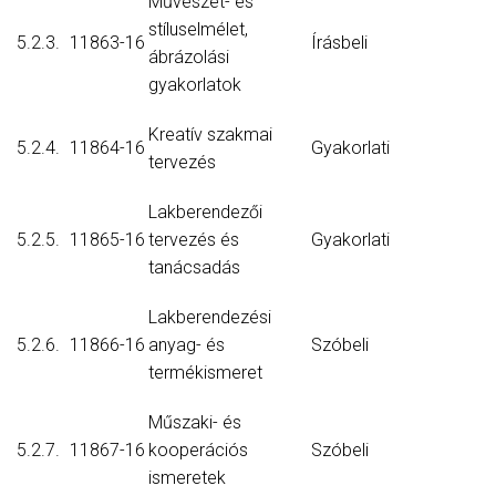
Művészet- és
stíluselmélet,
5.2.3.
11863-16
Írásbeli
ábrázolási
gyakorlatok
Kreatív szakmai
5.2.4.
11864-16
Gyakorlati
tervezés
Lakberendezői
5.2.5.
11865-16
tervezés és
Gyakorlati
tanácsadás
Lakberendezési
5.2.6.
11866-16
anyag- és
Szóbeli
termékismeret
Műszaki- és
5.2.7.
11867-16
kooperációs
Szóbeli
ismeretek