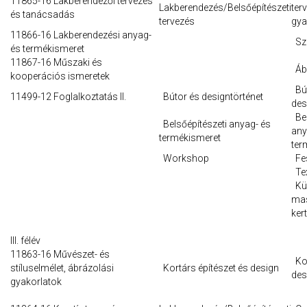
11865-16 Lakberendezői tervezés
Lakberendezés/Belsőépítészeti
ter
és tanácsadás
tervezés
gya
11866-16 Lakberendezési anyag-
Sza
és termékismeret
11867-16 Műszaki és
Ábr
kooperációs ismeretek
Bút
11499-12 Foglalkoztatás II.
Bútor és designtörténet
des
Bel
Belsőépítészeti anyag- és
any
termékismeret
ter
Workshop
Fes
Tex
Kül
ma
ker
III. félév
11863-16 Művészet- és
Kor
stíluselmélet, ábrázolási
Kortárs építészet és design
des
gyakorlatok