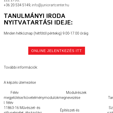
+36 20 534 5149;
info@juniorartcenter.hu
TANULMÁNYI IRODA
NYITVATARTÁSI IDEJE:
Minden hétköznap (hétfőtől péntekig) 9.00-17.00 óráig
ONLINE JELENTKEZÉS ITT
További információk:
A képzés ütemezése
Félév
Modulrészek
megjelölése/követelménymodulok
megnevezése
Ta
I. félév
11863-16 Művészet- és
Sza
Építészeti és
stíluselmélet, ábrázolási
szá