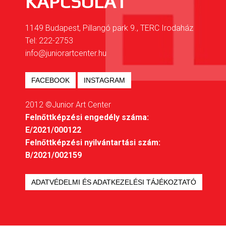
KAPCSOLAT
1149 Budapest, Pillangó park 9., TERC Irodaház
Tel: 222-2753
info@juniorartcenter.hu
FACEBOOK
INSTAGRAM
2012 ©Junior Art Center
Felnőttképzési engedély száma:
E/2021/000122
Felnőttképzési nyilvántartási szám:
B/2021/002159
ADATVÉDELMI ÉS ADATKEZELÉSI TÁJÉKOZTATÓ