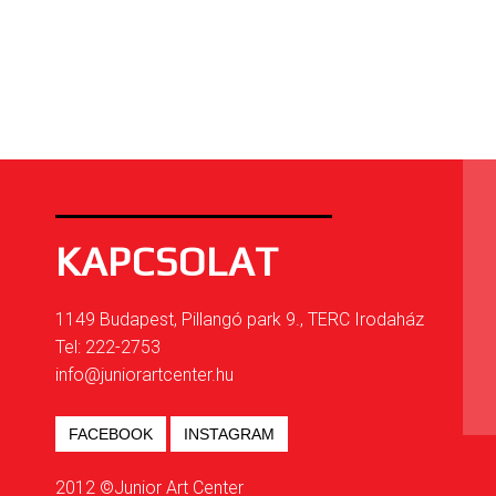
KAPCSOLAT
1149 Budapest, Pillangó park 9., TERC Irodaház
Tel: 222-2753
info@juniorartcenter.hu
FACEBOOK
INSTAGRAM
2012 ©Junior Art Center