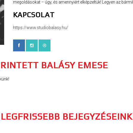
megoldásokat – úgy, és amennyiért elképzeltük! Legyen az bármil
KAPCSOLAT
https://www.studiobalasy.hu/
ÉRINTETT BALÁSY EMESE
künk!
LEGFRISSEBB BEJEGYZÉSEINK