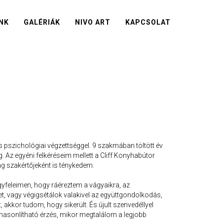
NK
GALÉRIÁK
NIVO ART
KAPCSOLAT
s pszichológiai végzettséggel. 9 szakmában töltött év
Az egyéni felkéréseim mellett a Cliff Konyhabútor
g szakértőjeként is ténykedem.
yfeleimen, hogy ráéreztem a vágyaikra, az
et, vagy végigsétálok valakivel az együttgondolkodás,
, akkor tudom, hogy sikerült. És újult szenvedéllyel
asonlítható érzés, mikor megtalálom a legjobb