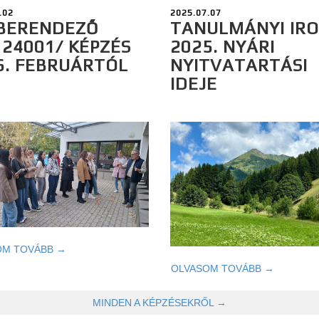
.02
2025.07.07
BERENDEZŐ
TANULMÁNYI IR
124001/ KÉPZÉS
2025. NYÁRI
6. FEBRUÁRTÓL
NYITVATARTÁSI
IDEJE
OM TOVÁBB →
OLVASOM TOVÁBB →
MINDEN A KÉPZÉSEKRŐL →