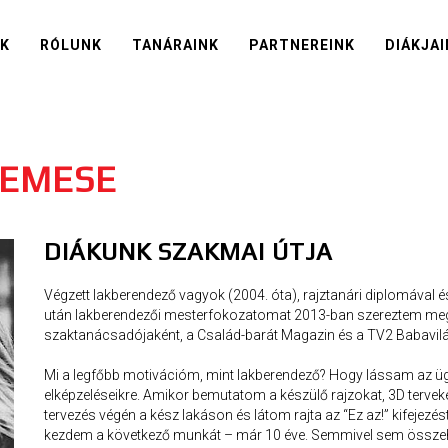
IK
RÓLUNK
TANÁRAINK
PARTNEREINK
DIÁKJAI
 EMESE
DIÁKUNK SZAKMAI ÚTJA
Végzett lakberendező vagyok (2004. óta), rajztanári diplomával é
után lakberendezői mesterfokozatomat 2013-ban szereztem meg. 
szaktanácsadójaként, a Család-barát Magazin és a TV2 Babavilá
Mi a legfőbb motivációm, mint lakberendező? Hogy lássam az üg
elképzeléseikre. Amikor bemutatom a készülő rajzokat, 3D tervek
tervezés végén a kész lakáson és látom rajta az “Ez az!” kifejezést
kezdem a következő munkát – már 10 éve. Semmivel sem összeh