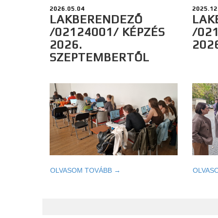
2026.05.04
2025.12
LAKBERENDEZŐ
LAK
/02124001/ KÉPZÉS
/02
2026.
202
SZEPTEMBERTŐL
OLVASOM TOVÁBB →
OLVAS